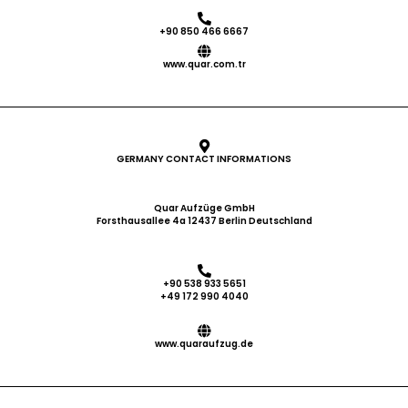
Wiederherstellungsfunktion und
andere elektrische Schaltgeräte in
+90 850 466 6667
einer einzigen Monoblock-Einheit
Schützlose Ausführung mit STO-
www.quar.com.tr
Funktion Geringes Gewicht,
geringe Größe und einfache
Installation Kompatibel mit der
Norm EN 81-20 Niedrige Kosten
durch reduzierten Kabelweg
GERMANY CONTACT INFORMATIONS
Direktstoppfunktion Fähigkeit, mit
Synchron- und
Asynchronmaschinen zu arbeiten
Quar Aufzüge GmbH
Funktion für den Betrieb mit
Forsthausallee 4a 12437 Berlin Deutschland
offenem und geschlossenem
Regelkreis Langlebig und langlebig
Energieeinsparung Benötigen Sie
+90 538 933 5651
weitere Informationen?
+49 172 990 4040
www.quaraufzug.de