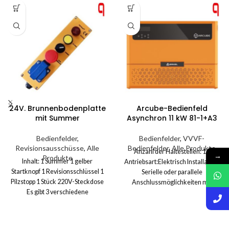
24V. Brunnenbodenplatte
Arcube-Bedienfeld
mit Summer
Asynchron 11 kW 81-1+A3
Bedienfelder
,
Bedienfelder
,
VVVF-
Revisionsausschüsse
,
Alle
Bedienfelder
,
Alle Produkte
Anzahl der Haltestellen: 16
→
Produkte
Inhalt: 1 Summer 1 gelber
Antriebsart:Elektrisch Installation:
Startknopf 1 Revisionsschlüssel 1
Serielle oder parallele
Pilzstopp 1 Stück 220V-Steckdose
Anschlussmöglichkeiten mit
Es gibt 3 verschiedene
Kabinen- und Etagentaster und
Summeroptionen: 12 V, 24 V und
Arcode-kompatiblen seriellen
220 V Für alle unsere Produkte gilt
Installationseinheiten
eine Garantie von 2 Jahren.
Informationen zur Kabinenposition: