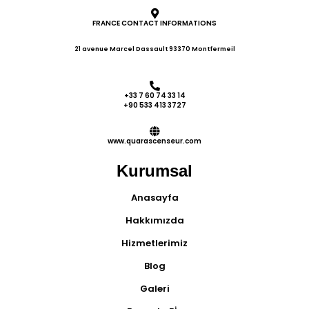
FRANCE CONTACT INFORMATIONS
21 avenue Marcel Dassault 93370 Montfermeil
+33 7 60 74 33 14
+90 533 413 3727
www.quarascenseur.com
Kurumsal
Anasayfa
Hakkımızda
Hizmetlerimiz
Blog
Galeri