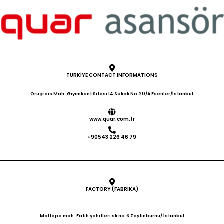
Benötigen Sie weitere
Magnetschalter oder Motorgeber
Informationen?
Türüberbrückung: Verfügbar
Modelle: 4 kW (10 A) – 5,5 kW (14
A) – 7,5 kW (17 A) – 11 kW (26 A)
Steuerungstyp:
Einzeltastensteuerung,
Doppeltastensteuerung
Gruppensteuerung: Duplex
TÜRKİYE CONTACT INFORMATIONS
Aufzugsgeschwindigkeit: 1,75 m/s
Motorantriebsart: Fahren ohne
Oruçreis Mah. Giyimkent Sitesi 14 Sokak No:20/A Esenler/İstanbul
Schütz mit STO-Funktion
Einhaltung der Normen: EN 81-
www.quar.com.tr
1+A3 Take-off Hold: Verhindert ein
Zurückrutschen während des
+90543 226 46 79
Starts mit Pre-Torque- und Take-
Off-Hold-Funktionen
Menüsprachen: Türkisch, Englisch,
Russisch, Französisch, Spanisch,
Polnisch, Deutsch, Italienisch
FACTORY (FABRİKA)
Zyklustyp: Offener und
geschlossener Zyklus VVVF-
Antrieb, Steuerkarte,
Maltepe mah. Fatih şehitleri sk no:6 Zeytinburnu/ İstanbul