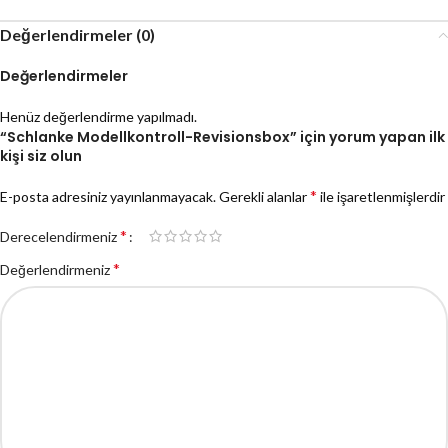
Değerlendirmeler (0)
Değerlendirmeler
Henüz değerlendirme yapılmadı.
“Schlanke Modellkontroll-Revisionsbox” için yorum yapan ilk
kişi siz olun
*
E-posta adresiniz yayınlanmayacak.
Gerekli alanlar
ile işaretlenmişlerdir
*
Derecelendirmeniz
*
Değerlendirmeniz