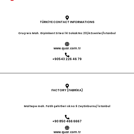
TÜRKİYE CONTACT INFORMATIONS
Oruçreis Mah. Giyimkent Sitesi 14 Sokak No:20/A Esenler/İstanbul
www.quar.com.tr
+90543 226 46 79
FACTORY (FABRİKA)
Maltepe mah. Fatih şehitleri sk no:6 Zeytinburnu/ İstanbul
+90 850 466 6667
www.quar.com.tr