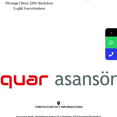
Pilzstopp 1 Stück 220V-Steckdose
Kabinen- und Etagentaster und
Es gibt 3 verschiedene
Arcode-kompatiblen seriellen
Summeroptionen: 12 V, 24 V und
Installationseinheiten
220 V Für alle unsere Produkte gilt
Informationen zur Kabinenposition:
eine Garantie von 2 Jahren.
Magnetschalter oder Motorgeber
Benötigen Sie weitere
Türüberbrückung: Verfügbar
→
Informationen?
Modelle: 4 kW (10 A) – 5,5 kW (14
A) – 7,5 kW (17 A) – 11 kW (26 A)
Steuerungstyp:
Einzeltastensteuerung,
Doppeltastensteuerung
Gruppensteuerung: Duplex
Aufzugsgeschwindigkeit: 1,75 m/s
Motorantriebsart: Fahren ohne
Schütz mit STO-Funktion
Einhaltung der Normen: EN 81-
1+A3 Take-off Hold: Verhindert ein
Zurückrutschen während des
Starts mit Pre-Torque- und Take-
Off-Hold-Funktionen
TÜRKİYE CONTACT INFORMATIONS
Menüsprachen: Türkisch, Englisch,
Russisch, Französisch, Spanisch,
Oruçreis Mah. Giyimkent Sitesi 14 Sokak No:20/A Esenler/İstanbul