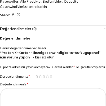
Kategoriler:
Alle Produkte
,
Bedienfelder
,
Doppelte
Geschwindigkeitskontrolltafeln
Share:
Değerlendirmeler (0)
Değerlendirmeler
Henüz değerlendirme yapılmadı.
“Proton X-Karten-Einzelgeschwindigkeits-Aufzugspanel”
için yorum yapan ilk kişi siz olun
*
E-posta adresiniz yayınlanmayacak.
Gerekli alanlar
ile işaretlenmişlerdir
*
Derecelendirmeniz
*
Değerlendirmeniz