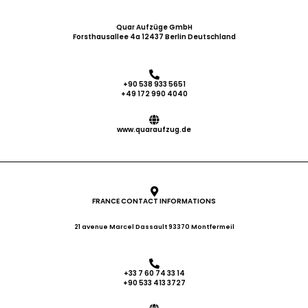
Quar Aufzüge GmbH
Forsthausallee 4a 12437 Berlin Deutschland
+90 538 933 5651
+49 172 990 4040
www.quaraufzug.de
FRANCE CONTACT INFORMATIONS
21 avenue Marcel Dassault 93370 Montfermeil
+33 7 60 74 33 14
+90 533 413 3727