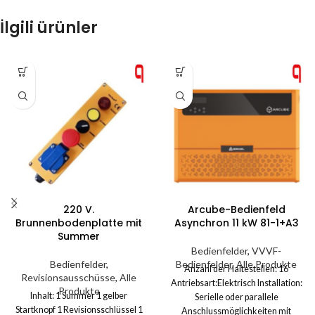
İlgili ürünler
220 V.
Arcube-Bedienfeld
Brunnenbodenplatte mit
Asynchron 11 kW 81-1+A3
Summer
Bedienfelder
,
VVVF-
Bedienfelder
,
Bedienfelder
,
Alle Produkte
Anzahl der Haltestellen: 16
Revisionsausschüsse
,
Alle
Antriebsart:Elektrisch Installation:
Produkte
Inhalt: 1 Summer 1 gelber
Serielle oder parallele
Startknopf 1 Revisionsschlüssel 1
Anschlussmöglichkeiten mit