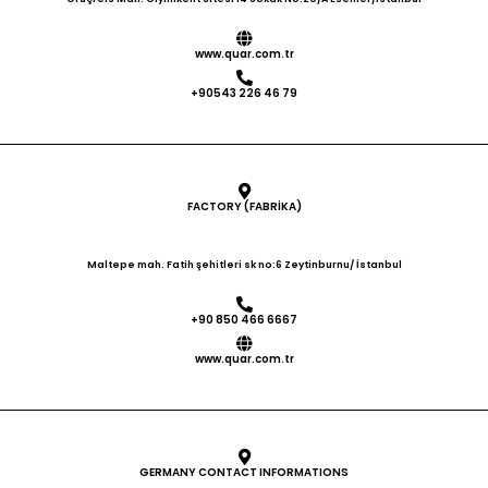
Polnisch, Deutsch, Italienisch
Zyklustyp: Offener und
geschlossener Zyklus VVVF-
www.quar.com.tr
Antrieb, Steuerkarte,
+90543 226 46 79
Wiederherstellungsfunktion und
andere elektrische Schaltgeräte in
einer einzigen Monoblock-Einheit
Schützlose Ausführung mit STO-
Funktion Geringes Gewicht,
geringe Größe und einfache
FACTORY (FABRİKA)
Installation Kompatibel mit der
Norm EN 81-20 Niedrige Kosten
Maltepe mah. Fatih şehitleri sk no:6 Zeytinburnu/ İstanbul
durch reduzierten Kabelweg
Direktstoppfunktion Fähigkeit, mit
Synchron- und
+90 850 466 6667
Asynchronmaschinen zu arbeiten
Funktion für den Betrieb mit
www.quar.com.tr
offenem und geschlossenem
Regelkreis Langlebig und langlebig
Energieeinsparung Benötigen Sie
weitere Informationen?
GERMANY CONTACT INFORMATIONS