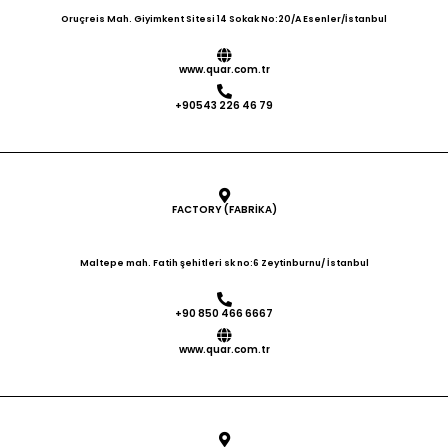
Oruçreis Mah. Giyimkent Sitesi 14 Sokak No:20/A Esenler/İstanbul
www.quar.com.tr
+90543 226 46 79
FACTORY (FABRİKA)
Maltepe mah. Fatih şehitleri sk no:6 Zeytinburnu/ İstanbul
+90 850 466 6667
www.quar.com.tr