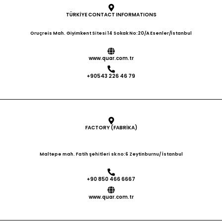
TÜRKİYE CONTACT INFORMATIONS
Oruçreis Mah. Giyimkent Sitesi 14 Sokak No:20/A Esenler/İstanbul
www.quar.com.tr
+90543 226 46 79
FACTORY (FABRİKA)
Maltepe mah. Fatih şehitleri sk no:6 Zeytinburnu/ İstanbul
+90 850 466 6667
www.quar.com.tr