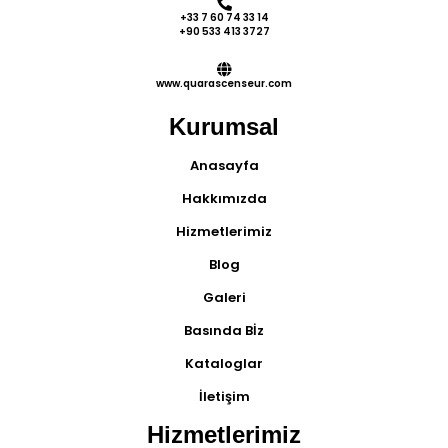
+33 7 60 74 33 14
+90 533 413 3727
www.quarascenseur.com
Kurumsal
Anasayfa
Hakkımızda
Hizmetlerimiz
Blog
Galeri
Basında Bİz
Kataloglar
İletişim
Hizmetlerimiz