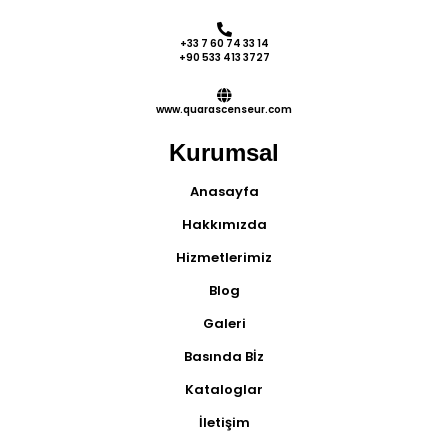
+33 7 60 74 33 14
+90 533 413 3727
www.quarascenseur.com
Kurumsal
Anasayfa
Hakkımızda
Hizmetlerimiz
Blog
Galeri
Basında Bİz
Kataloglar
İletişim