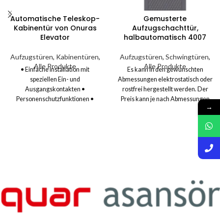
Automatische Teleskop-
Gemusterte
Kabinentür von Onuras
Aufzugschachttür,
Elevator
halbautomatisch 4007
Aufzugstüren
,
Kabinentüren
,
Aufzugstüren
,
Schwingtüren
,
Alle Produkte
Alle Produkte
• Einfache Installation mit
Es kann in den gewünschten
speziellen Ein- und
Abmessungen elektrostatisch oder
Ausgangskontakten •
rostfrei hergestellt werden. Der
Personenschutzfunktionen •
Preis kann je nach Abmessungen
→
Sanfte Kurven zum
variieren. Sie müssen uns vor der
Öffnen/Schließen der Tür •
Bestellung kontaktieren. Gehäuse
Türstau-Erkennungsfunktion •
2 mm Präzise Klingeneinstellung
Automatische Wiederöffnung mit
Rahmen ohne Schrauben Hohe
Fotozelleneingang • Einfaches
Tragfähigkeit durch Stahlscharnier
Menü mit 7 Sprachoptionen •
Verschiedene Modell- und
Funktion zur Erkennung der
Musteroptionen Edelstahltüren 304
Türbreite • Einfache
Qualität Automatisches
Parametereinstellung •
Lackiersystem
Phasenversorgung mit 220 V •
Funktion zur automatischen
Anpassung der Türbreite •