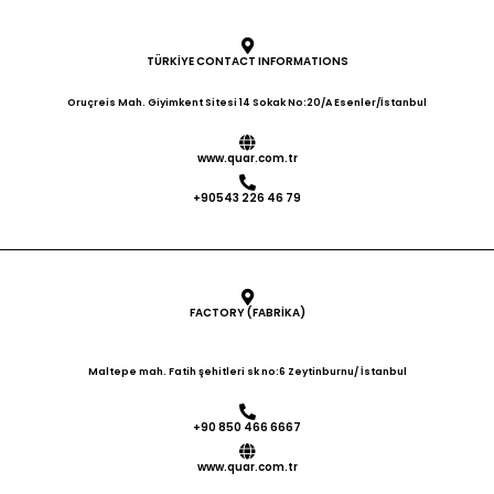
Möglichkeit, die automatische
Positionierung bei Stromzufuhr zu
starten • 0,60 mm dicke
TÜRKİYE CONTACT INFORMATIONS
Edelstahlblechverkleidung über 1,2
mm dickem verzinktem Stahl •
Oruçreis Mah. Giyimkent Sitesi 14 Sokak No:20/A Esenler/İstanbul
Lange Lebensdauer durch
verschweißte Köpfe • Vermeidung
www.quar.com.tr
von Durchhangproblemen dank
des verwendeten Klebebands und
+90543 226 46 79
Silikons. • Einfache Montage
FACTORY (FABRİKA)
Maltepe mah. Fatih şehitleri sk no:6 Zeytinburnu/ İstanbul
+90 850 466 6667
www.quar.com.tr