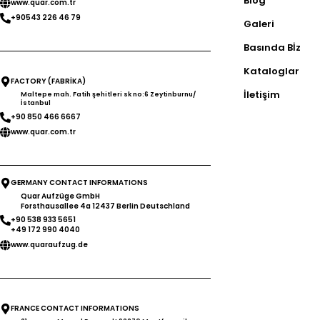
Blog
www.quar.com.tr
Programmierbarer
+90543 226 46 79
Galeri
Eingänge / 14 Aus
Bis zu 256 Feh
Basında Bİz
Türkisch, En
Kataloglar
Niederländisch, 
FACTORY (FABRİKA)
Französisch, Ital
İletişim
Maltepe mah. Fatih şehitleri sk no:6 Zeytinburnu/
İstanbul
Standards Breite
+90 850 466 6667
Sie weitere
www.quar.com.tr
GERMANY CONTACT INFORMATIONS
Quar Aufzüge GmbH
Forsthausallee 4a 12437 Berlin Deutschland
+90 538 933 5651
+49 172 990 4040
www.quaraufzug.de
FRANCE CONTACT INFORMATIONS