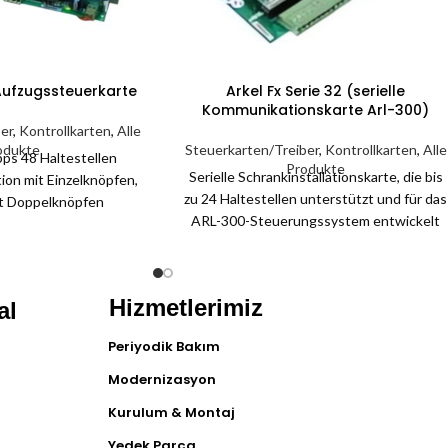
 Aufzugssteuerkarte
Arkel Fx Serie 32 (serielle
Kommunikationskarte Arl-300)
er
,
Kontrollkarten
,
Alle
odukte
Steuerkarten/Treiber
,
Kontrollkarten
,
Alle
pps 48 Haltestellen
Produkte
Serielle Schrankinstallationskarte, die bis
tion mit Einzelknöpfen,
zu 24 Haltestellen unterstützt und für das
it Doppelknöpfen
ARL-300-Steuerungssystem entwickelt
iebstyp
wurde Kommunikation über 2 Kabel Kann
gkeitshydraulik VVVF
für externe Datensätze im Control Panel
rolle 8 Serielle
und interne Datensätze im Revisionsfeld
it Boden und Kabine
Hizmetlerimiz
al
verwendet werden Möglichkeit zur
keit (maximal) 2,5 m/s
Auswahl des internen oder externen
zur Kabinenposition
Periyodik Bakım
Aufnahmeendes mit dem Jumper darauf
r-Encoder-System
Gray-/Binärcode-Ausgänge, die über das
steuerung Einzeltür,
Modernizasyon
Menü der ARL-300-Steuerkarte
rüberbrückung Ja
Kurulum & Montaj
angepasst werden können Möglichkeit,
änge 7-Segment-
digitale Ausgänge auf der Karte zu
ode-LCD-Ausgang
Yedek Parça