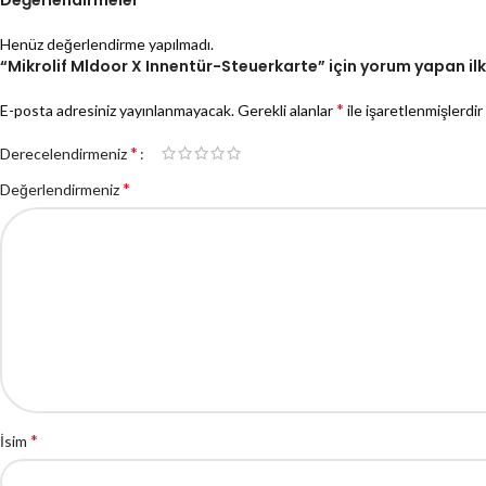
Henüz değerlendirme yapılmadı.
“Mikrolif Mldoor X Innentür-Steuerkarte” için yorum yapan ilk k
*
E-posta adresiniz yayınlanmayacak.
Gerekli alanlar
ile işaretlenmişlerdir
*
Derecelendirmeniz
*
Değerlendirmeniz
*
İsim