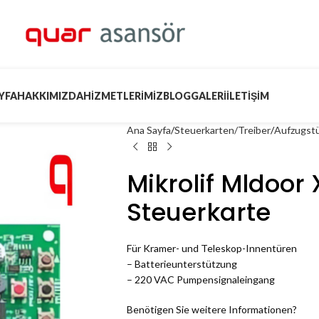
YFA
HAKKIMIZDA
HIZMETLERIMIZ
BLOG
GALERI
İLETIŞIM
Ana Sayfa
Steuerkarten/Treiber
Aufzugstü
Mikrolif Mldoor 
Steuerkarte
Für Kramer- und Teleskop-Innentüren
– Batterieunterstützung
– 220 VAC Pumpensignaleingang
Benötigen Sie weitere Informationen?