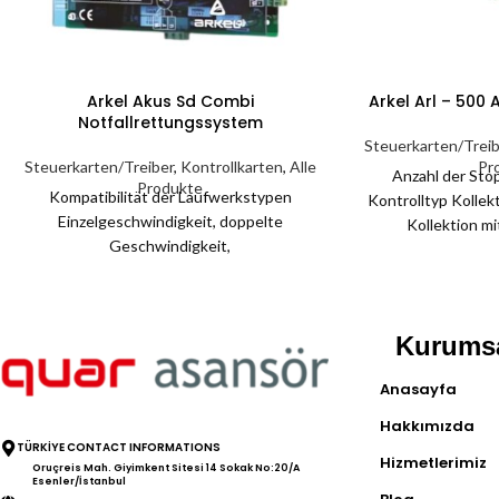
Arkel Akus Sd Combi
Arkel Arl – 500
Notfallrettungssystem
Steuerkarten/Treib
Steuerkarten/Treiber
,
Kontrollkarten
,
Alle
Pr
Anzahl der Sto
Produkte
Kompatibilität der Laufwerkstypen
Kontrolltyp Kollek
Einzelgeschwindigkeit, doppelte
Kollektion m
Geschwindigkeit,
Antr
geschwindigkeitsgesteuerte Allsystem-
Doppelgeschwindi
Asynchronmaschinen Energieverbrauch
Gruppenkont
Bietet Energie aus 5 wartungsfreien
Kommunikation M
Kurums
Batterien, die jahrelang mit dem
Aufzugsgeschwindig
intelligenten Batterieladesystem
Informationen 
Anasayfa
funktionieren Sprachoptionen Türkisch
Magnetschalte
und Englisch Einhaltung von Standards
Automatische Tür
Hakkımızda
Entspricht der Norm EN81-1 BATTERIE
Doppeltür Tü
TÜRKİYE CONTACT INFORMATIONS
Hizmetlerimiz
UND TRANSFORMATOR SIND
Anzeigeausg
Oruçreis Mah. Giyimkent Sitesi 14 Sokak No:20/A
Esenler/İstanbul
AUSGESCHLOSSEN.
Grau-/Binärc