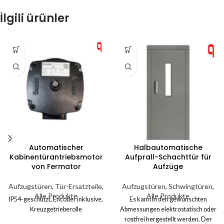
İlgili ürünler
Automatischer
Halbautomatische
Kabinentürantriebsmotor
Aufprall-Schachttür für
von Fermator
Aufzüge
Aufzugstüren
,
Tür-Ersatzteile
,
Aufzugstüren
,
Schwingtüren
,
Alle Produkte
Alle Produkte
IP54-geschützt, Encoder inklusive,
Es kann in den gewünschten
Kreuzgetrieberolle
Abmessungen elektrostatisch oder
rostfrei hergestellt werden. Der