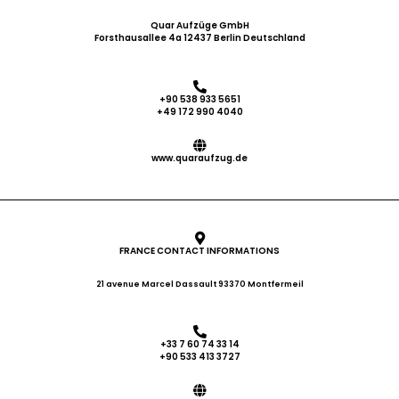
Quar Aufzüge GmbH
Forsthausallee 4a 12437 Berlin Deutschland
+90 538 933 5651
+49 172 990 4040
www.quaraufzug.de
FRANCE CONTACT INFORMATIONS
21 avenue Marcel Dassault 93370 Montfermeil
+33 7 60 74 33 14
+90 533 413 3727