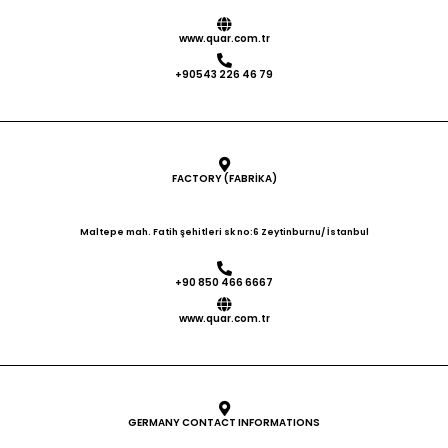
www.quar.com.tr
+90543 226 46 79
FACTORY (FABRİKA)
Maltepe mah. Fatih şehitleri sk no:6 Zeytinburnu/ İstanbul
+90 850 466 6667
www.quar.com.tr
GERMANY CONTACT INFORMATIONS