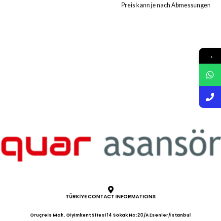
Preis kann je nach Abmessungen
variieren. Sie müssen uns vor der
Bestellung kontaktieren. Gehäuse
2 mm Präzise Klingeneinstellung
Rahmen ohne Schrauben Hohe
Tragfähigkeit durch Stahlscharnier
→
Verschiedene Modell- und
Musteroptionen Edelstahltüren 304
Qualität Automatisches
Lackiersystem
TÜRKİYE CONTACT INFORMATIONS
Oruçreis Mah. Giyimkent Sitesi 14 Sokak No:20/A Esenler/İstanbul