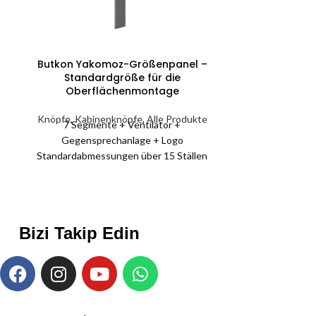
Butkon Yakomoz-Größenpanel –
Druckknopf 
Standardgröße für die
Oberflächenmontage
Knöpfe
,
Knopf-
Aufzug 9. Stoc
Knöpfe
,
Kabinenknöpfe
,
Alle Produkte
7 Segmente + Ventilator +
Knopf für die 
Gegensprechanlage + Logo
werden Auß
Standardabmessungen über 15 Ställen
Innendurc
variieren.
bestätigen Sie 
Ihren Aufzug ge
parall
Bizi Takip Edin