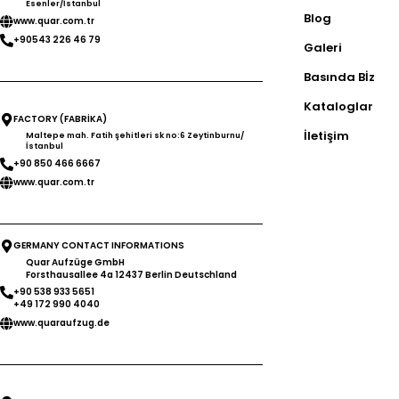
Esenler/İstanbul
Blog
www.quar.com.tr
+90543 226 46 79
Galeri
Basında Bİz
Kataloglar
FACTORY (FABRİKA)
İletişim
Maltepe mah. Fatih şehitleri sk no:6 Zeytinburnu/
İstanbul
+90 850 466 6667
www.quar.com.tr
GERMANY CONTACT INFORMATIONS
Quar Aufzüge GmbH
Forsthausallee 4a 12437 Berlin Deutschland
+90 538 933 5651
+49 172 990 4040
www.quaraufzug.de