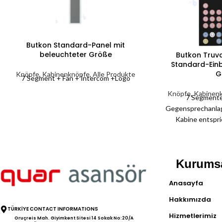
Butkon Standard-Panel mit
beleuchteter Größe
Butkon Truv
Standard-Ein
G
Knöpfe
,
Kabinenknöpfe
,
Alle Produkte
7 Segment + Fan + İntercom +Logo
Knöpfe
,
Kabinen
7 Segmente
Gegensprechanlag
Kabine entspri
Haltestellen nicht
Abmessungen
Kabinenverkleidun
Kurums
St
Anasayfa
Hakkımızda
TÜRKİYE CONTACT INFORMATIONS
Hizmetlerimiz
Oruçreis Mah. Giyimkent Sitesi 14 Sokak No:20/A