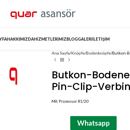
YFA
HAKKIMIZDA
HIZMETLERIMIZ
BLOG
GALERI
İLETIŞIM
Ana Sayfa
Knöpfe
Bodenknöpfe
Butkon-Bo
Butkon-Bodenei
Pin-Clip-Verbi
Mit Prozessor 81/20
Whatsapp