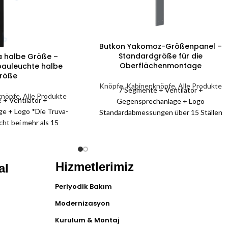
Butkon Yakomoz-Größenpanel –
Standardgröße für die
a halbe Größe –
Oberflächenmontage
bauleuchte halbe
röße
Knöpfe
,
Kabinenknöpfe
,
Alle Produkte
7 Segmente + Ventilator +
knöpfe
,
Alle Produkte
 + Ventilator +
Gegensprechanlage + Logo
e + Logo *Die Truva-
Standardabmessungen über 15 Ställen
cht bei mehr als 15
variieren.
 der Verordnung. * Die
 der versenkten
g ändern sich nach 15
Hizmetlerimiz
al
opps.
Periyodik Bakım
Modernizasyon
Kurulum & Montaj