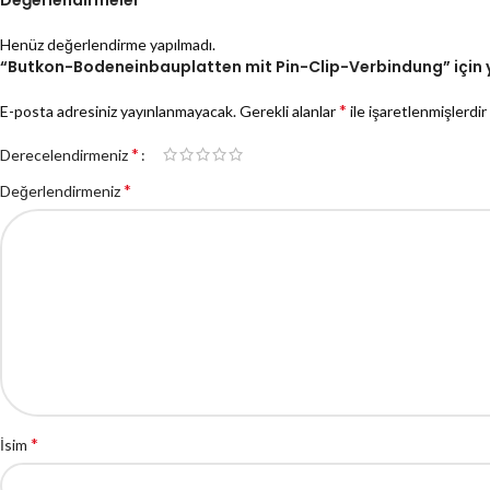
Henüz değerlendirme yapılmadı.
“Butkon-Bodeneinbauplatten mit Pin-Clip-Verbindung” için yo
*
E-posta adresiniz yayınlanmayacak.
Gerekli alanlar
ile işaretlenmişlerdir
*
Derecelendirmeniz
*
Değerlendirmeniz
*
İsim