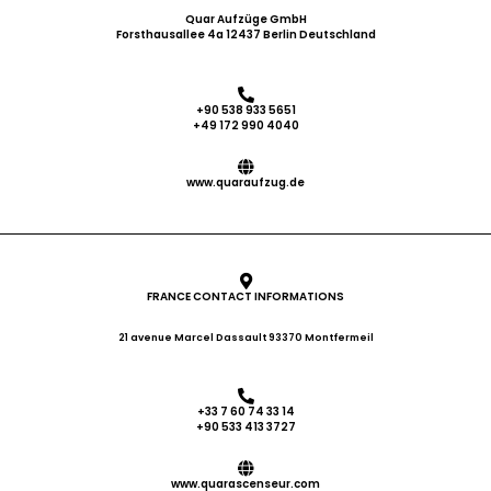
Quar Aufzüge GmbH
Forsthausallee 4a 12437 Berlin Deutschland
+90 538 933 5651
+49 172 990 4040
www.quaraufzug.de
FRANCE CONTACT INFORMATIONS
21 avenue Marcel Dassault 93370 Montfermeil
+33 7 60 74 33 14
+90 533 413 3727
www.quarascenseur.com