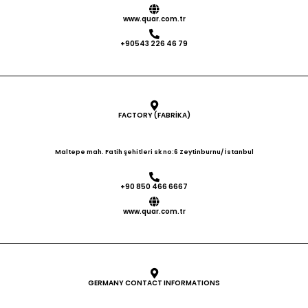
www.quar.com.tr
+90543 226 46 79
FACTORY (FABRİKA)
Maltepe mah. Fatih şehitleri sk no:6 Zeytinburnu/ İstanbul
+90 850 466 6667
www.quar.com.tr
GERMANY CONTACT INFORMATIONS