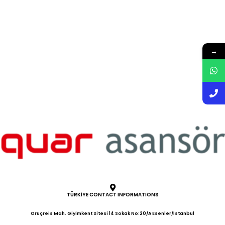
Verordnung. * Die Abmessungen
der versenkten
Kabinenverkleidung ändern sich
nach 15 Stopps.
→
TÜRKİYE CONTACT INFORMATIONS
Oruçreis Mah. Giyimkent Sitesi 14 Sokak No:20/A Esenler/İstanbul