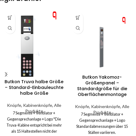
Butkon Yakomoz-
Butkon Truva halbe Größe
Größenpanel –
– Standard-Einbauleuchte
Standardgröße für die
halbe Größe
Oberflächenmontage
Knöpfe
,
Kabinenknöpfe
,
Alle
Knöpfe
,
Kabinenknöpfe
,
Alle
Produkte
Produkte
7 Segmente + Ventilator +
7 Segmente + Ventilator +
Gegensprechanlage + Logo *Die
Gegensprechanlage + Logo
Truva-Kabine entspricht bei mehr
Standardabmessungen über 15
als 15 Haltestellen nicht der
Ställen variieren.