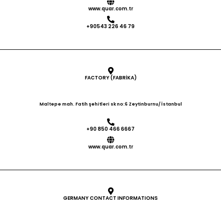
www.quar.com.tr
+90543 226 46 79
FACTORY (FABRİKA)
Maltepe mah. Fatih şehitleri sk no:6 Zeytinburnu/ İstanbul
+90 850 466 6667
www.quar.com.tr
GERMANY CONTACT INFORMATIONS