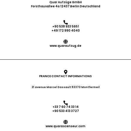
Quar Aufzüge GmbH
Forsthausallee 4a 12437 Berlin Deutschland
+90 538 933 5651
+49 172 990 4040
www.quaraufzug.de
FRANCE CONTACT INFORMATIONS
21 avenue Marcel Dassault 93370 Montfermeil
+33 7 60 74 33 14
+90 533 413 3727
www.quarascenseur.com