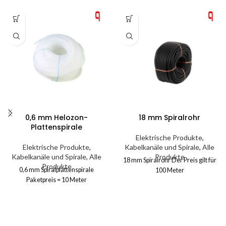
0,6 mm Helozon-
18 mm Spiralrohr
Plattenspirale
Elektrische Produkte
,
Elektrische Produkte
,
Kabelkanäle und Spirale
,
Alle
Kabelkanäle und Spirale
,
Alle
Produkte
18 mm Spiralrohr Der Preis gilt für
Produkte
0,6 mm Spiralplattenspirale
100 Meter
Paketpreis = 10 Meter