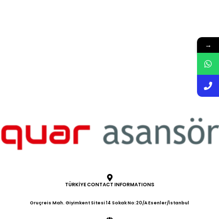
→
TÜRKİYE CONTACT INFORMATIONS
Oruçreis Mah. Giyimkent Sitesi 14 Sokak No:20/A Esenler/İstanbul