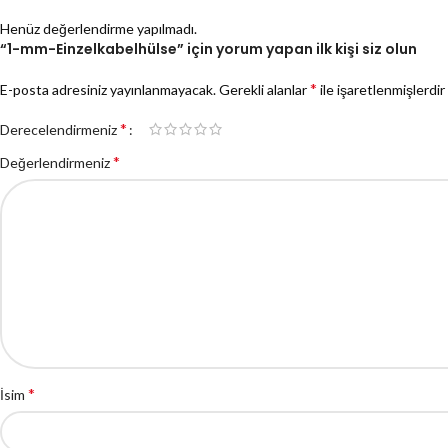
Henüz değerlendirme yapılmadı.
“1-mm-Einzelkabelhülse” için yorum yapan ilk kişi siz olun
*
E-posta adresiniz yayınlanmayacak.
Gerekli alanlar
ile işaretlenmişlerdir
*
Derecelendirmeniz
*
Değerlendirmeniz
*
İsim