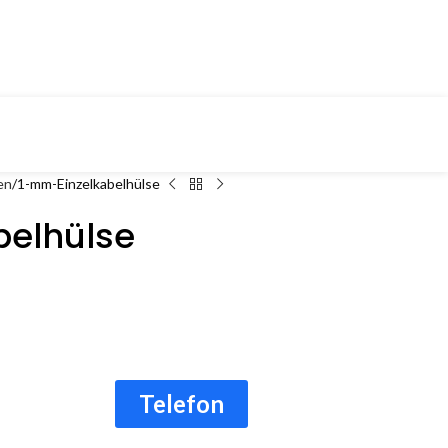
en
1-mm-Einzelkabelhülse
elhülse
Telefon