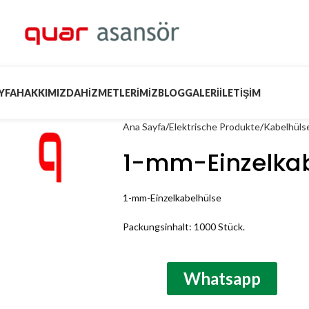
YFA
HAKKIMIZDA
HIZMETLERIMIZ
BLOG
GALERI
İLETIŞIM
Ana Sayfa
Elektrische Produkte
Kabelhüls
1-mm-Einzelkab
1-mm-Einzelkabelhülse
Packungsinhalt: 1000 Stück.
Whatsapp