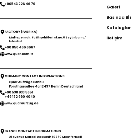
+90543 226 46 79
Galeri
Basında Bİz
Kataloglar
FACTORY (FABRİKA)
İletişim
Maltepe mah. Fatih şehitleri sk no:6 Zeytinburnu/
İstanbul
+90 850 466 6667
www.quar.com.tr
GERMANY CONTACT INFORMATIONS
Quar Aufzüge GmbH
Forsthausallee 4a 12437 Berlin Deutschland
+90 538 933 5651
+49 172 990 4040
www.quaraufzug.de
FRANCE CONTACT INFORMATIONS
21 avenue Marcel Dassault 93370 Montfermeil