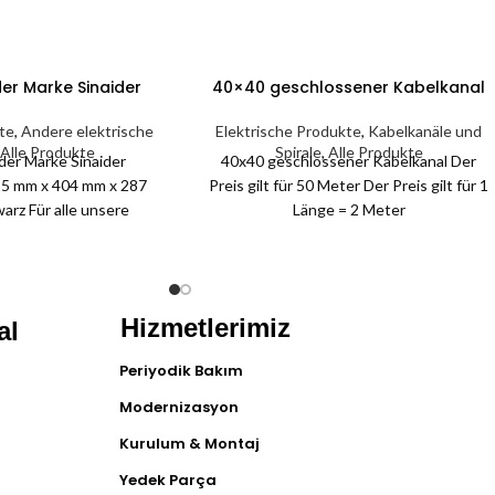
er Marke Sinaider
40×40 geschlossener Kabelkanal
kte
,
Andere elektrische
Elektrische Produkte
,
Kabelkanäle und
Alle Produkte
Spirale
,
Alle Produkte
er Marke Sinaider
40x40 geschlossener Kabelkanal Der
5 mm x 404 mm x 287
Preis gilt für 50 Meter Der Preis gilt für 1
arz Für alle unsere
Länge = 2 Meter
 Garantie von 2 Jahren.
Hizmetlerimiz
al
Periyodik Bakım
Modernizasyon
Kurulum & Montaj
Yedek Parça