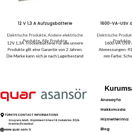
12 V 1,3 A Aufzugsbatterie
1600-VA-USV d
Elektrische Produkte
,
Andere elektrische
Elektrische Produ
Produkte
,
Alle Produkte
Produkte
,
12V 1,3A Trockenbatterie Für alle unsere
1600-VA-USV d
Produkte gilt eine Garantie von 2 Jahren.
Abmessungen: 41
Die Marke kann sich je nach Lagerbestand
mm Farbe: Schw
ändern
Produkte gilt eine
Kurums
Anasayfa
Hakkımızda
TÜRKİYE CONTACT INFORMATIONS
Hizmetlerimiz
Oruçreis Mah. Giyimkent Sitesi 14 Sokak No:20/A
Esenler/İstanbul
Blog
www.quar.com.tr