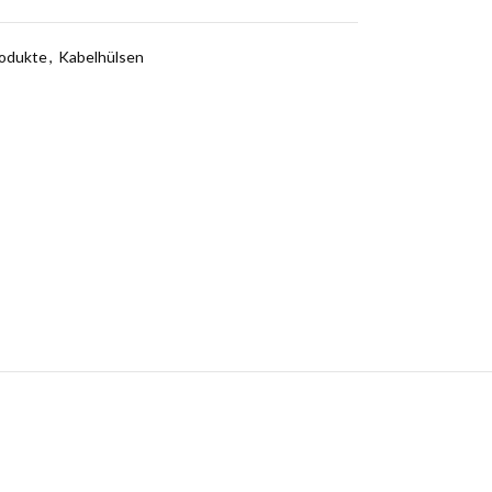
rodukte
,
Kabelhülsen